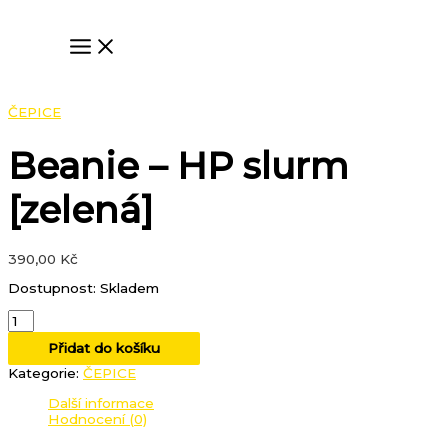
Přeskočit
Beanie
na
-
obsah
HP
slurm
[zelená]
množství
ČEPICE
Beanie – HP slurm
[zelená]
390,00
Kč
Dostupnost:
Skladem
Přidat do košíku
Kategorie:
ČEPICE
Další informace
Hodnocení (0)