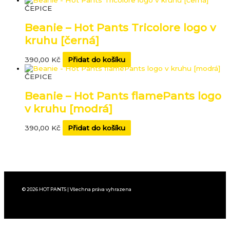
ČEPICE
Beanie – Hot Pants Tricolore logo v
kruhu [černá]
390,00
Kč
Přidat do košíku
ČEPICE
Beanie – Hot Pants flamePants logo
v kruhu [modrá]
390,00
Kč
Přidat do košíku
© 2026 HOT PANTS | Všechna práva vyhrazena