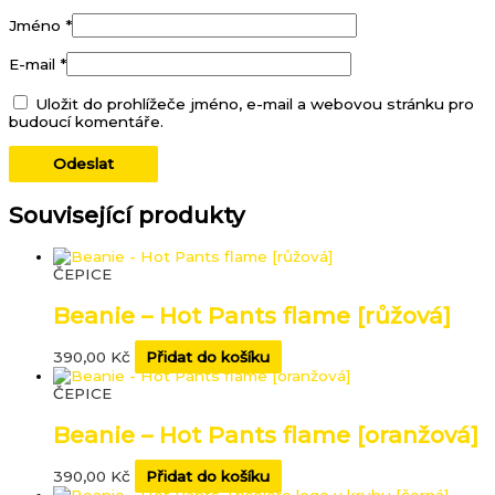
Jméno
*
E-mail
*
Uložit do prohlížeče jméno, e-mail a webovou stránku pro
budoucí komentáře.
Související produkty
ČEPICE
Beanie – Hot Pants flame [růžová]
390,00
Kč
Přidat do košíku
ČEPICE
Beanie – Hot Pants flame [oranžová]
390,00
Kč
Přidat do košíku